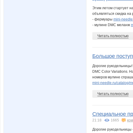
Этим летом стартует на
объявляться скидка на
- фермуары
mini-needle.
- мулине DMC меланж
m
Читать полностью
Большое посту
Дорогие рукодельницы!
DMC Color Variations. 
номеров мулине спраши
mini-needle.ru/catalog/m
Читать полностью
Специальное пр
21:18
1665
ко
Дорогие рукодельницы -