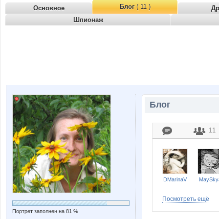
Блог
( 11 )
Основное
Д
Шпионаж
Блог
11
DMarinaV
MaySky
Посмотреть ещё
Портрет заполнен на 81 %