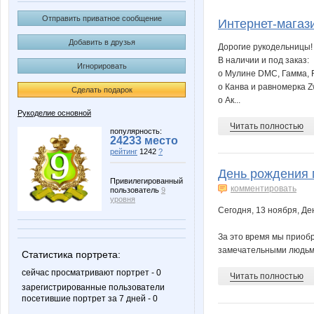
Гамма*
Отправить приватное сообщение
Интернет-магаз
Добавить в друзья
Дорогие рукодельницы!
В наличии и под заказ:
Игнорировать
o Мулине DMC, Гамма, Fin
o Канва и равномерка Z
Сделать подарок
o Ак...
Рукоделие основной
Читать полностью
популярность:
24233 место
рейтинг
1242
?
День рождения 
Привилегированный
комментировать
пользователь
9
уровня
Сегодня, 13 ноября, Де
За это время мы приобр
замечательными людьми
Статистика портрета:
сейчас просматривают портрет - 0
Читать полностью
зарегистрированные пользователи
посетившие портрет за 7 дней - 0